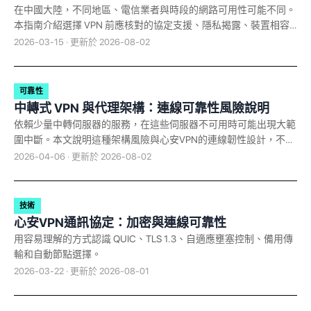
在中國大陸，不同地區、電信業者與時段的網路可用性可能不同。
本指南介紹選擇 VPN 前應核對的協定支援、隱私揭露、裝置相容
性與目前下載方式。
2026-03-15 · 更新於 2026-08-02
可靠性
中轉式 VPN 與代理架構：連線可靠性風險說明
依賴少量中轉伺服器的服務，在這些伺服器不可用時可能出現大範
圍中斷。本文說明這種架構風險與心安VPN的連線韌性設計，不把
未經獨立驗證的中斷歸因於特定事件。
2026-04-06 · 更新於 2026-08-02
技術
心安VPN通訊協定：加密與連線可靠性
用容易理解的方式認識 QUIC、TLS 1.3、自適應壅塞控制、備用傳
輸和自動節點選擇。
2026-03-22 · 更新於 2026-08-01